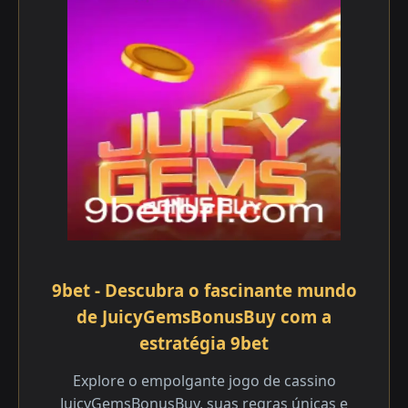
9bet - Descubra o fascinante mundo
de JuicyGemsBonusBuy com a
estratégia 9bet
Explore o empolgante jogo de cassino
JuicyGemsBonusBuy, suas regras únicas e