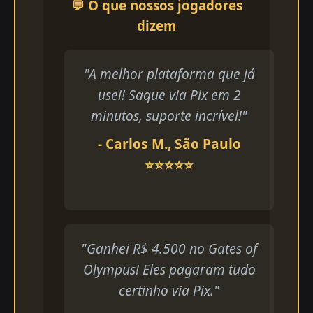
💬 O que nossos jogadores
dizem
"A melhor plataforma que já
usei! Saque via Pix em 2
minutos, suporte incrível!"
- Carlos M., São Paulo
⭐⭐⭐⭐⭐
"Ganhei R$ 4.500 no Gates of
Olympus! Eles pagaram tudo
certinho via Pix."