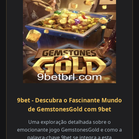
9bet - Descubra o Fascinante Mundo
de GemstonesGold com 9bet
Uma exploração detalhada sobre o
emocionante jogo GemstonesGold e como a
palavra-chave 9bet se integra a esta