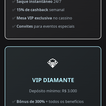
✅
Saque instantâneo
24/7
✅
15% de cashback
semanal
✅
Mesa VIP exclusiva
no cassino
✅
Convites
para eventos especiais
💎
VIP DIAMANTE
Depósito mínimo: R$ 3.000
✅
Bônus de 300%
+ todos os benefícios