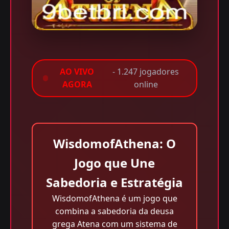
AO VIVO
- 1.247 jogadores
AGORA
online
WisdomofAthena: O
Jogo que Une
Sabedoria e Estratégia
WisdomofAthena é um jogo que
combina a sabedoria da deusa
grega Atena com um sistema de