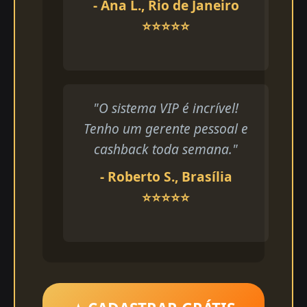
- Ana L., Rio de Janeiro
⭐⭐⭐⭐⭐
"O sistema VIP é incrível!
Tenho um gerente pessoal e
cashback toda semana."
- Roberto S., Brasília
⭐⭐⭐⭐⭐