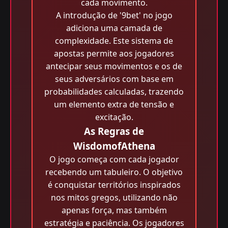
cada movimento.
A introdução de '9bet' no jogo
adiciona uma camada de
complexidade. Este sistema de
apostas permite aos jogadores
antecipar seus movimentos e os de
seus adversários com base em
probabilidades calculadas, trazendo
um elemento extra de tensão e
excitação.
As Regras de
WisdomofAthena
O jogo começa com cada jogador
recebendo um tabuleiro. O objetivo
é conquistar territórios inspirados
nos mitos gregos, utilizando não
apenas força, mas também
estratégia e paciência. Os jogadores