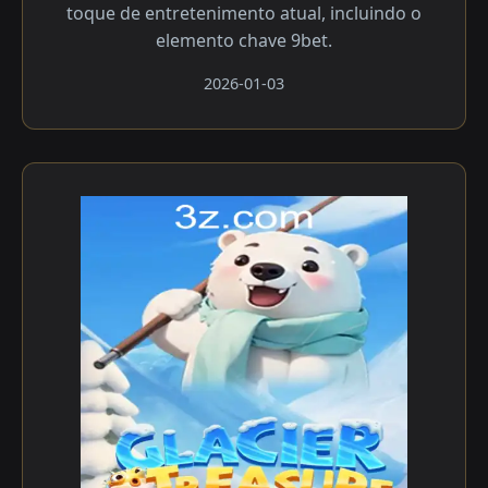
toque de entretenimento atual, incluindo o
elemento chave 9bet.
2026-01-03