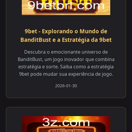
9bet - Explorando o Mundo de
BanditBust e a Estratégia da 9bet
Descubra o emocionante universo de
BanditBust, um jogo inovador que combina
estratégia e sorte. Saiba como a estratégia
9bet pode mudar sua experiência de jogo.
2026-01-30