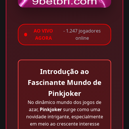
AO VIVO
- 1.247 jogadores
AGORA
online
Introdução ao
Fascinante Mundo de
Pinkjoker
No dinâmico mundo dos jogos de
azar,
Pinkjoker
surge como uma
novidade intrigante, especialmente
em meio ao crescente interesse