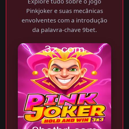
Explore tudo sobre o jogo
Pinkjoker e suas mecânicas
envolventes com a introdução
da palavra-chave 9bet.