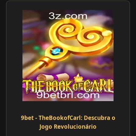
9bet - TheBookofCarl: Descubra o
Jogo Revolucionário