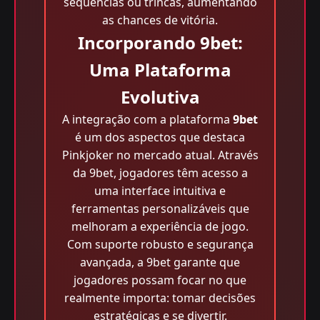
sequências ou trincas, aumentando
as chances de vitória.
Incorporando 9bet:
Uma Plataforma
Evolutiva
A integração com a plataforma
9bet
é um dos aspectos que destaca
Pinkjoker no mercado atual. Através
da 9bet, jogadores têm acesso a
uma interface intuitiva e
ferramentas personalizáveis que
melhoram a experiência de jogo.
Com suporte robusto e segurança
avançada, a 9bet garante que
jogadores possam focar no que
realmente importa: tomar decisões
estratégicas e se divertir.