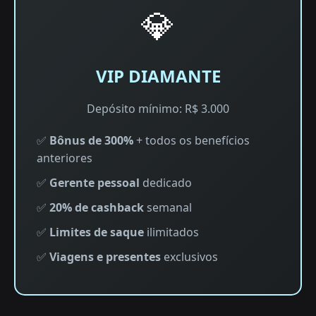
💎
VIP DIAMANTE
Depósito mínimo: R$ 3.000
✅
Bônus de 300%
+ todos os benefícios
anteriores
✅
Gerente pessoal
dedicado
✅
20% de cashback
semanal
✅
Limites de saque
ilimitados
✅
Viagens e presentes
exclusivos