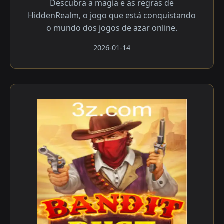
Descubra a magia e as regras de
HiddenRealm, o jogo que está conquistando
o mundo dos jogos de azar online.
2026-01-14