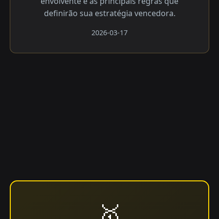
envolvente e as principais regras que
definirão sua estratégia vencedora.
2026-03-17
🥇