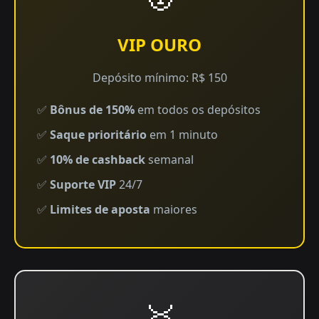
VIP OURO
Depósito mínimo: R$ 150
✅
Bônus de 150%
em todos os depósitos
✅
Saque prioritário
em 1 minuto
✅
10% de cashback
semanal
✅
Suporte VIP
24/7
✅
Limites de aposta
maiores