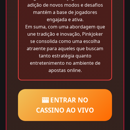
adição de novos modos e desafios
mantém a base de jogadores
engajada e ativa.
Em suma, com uma abordagem que
une tradição e inovação, Pinkjoker
se consolida como uma escolha
atraente para aqueles que buscam
tanto estratégia quanto
entretenimento no ambiente de
apostas online.
🎰 ENTRAR NO
CASSINO AO VIVO