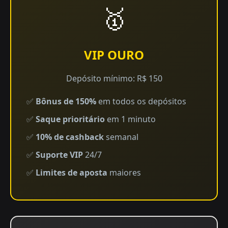
🥇
VIP OURO
Depósito mínimo: R$ 150
✅
Bônus de 150%
em todos os depósitos
✅
Saque prioritário
em 1 minuto
✅
10% de cashback
semanal
✅
Suporte VIP
24/7
✅
Limites de aposta
maiores