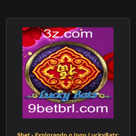
9bet - Explorando o Jogo LuckyBats: