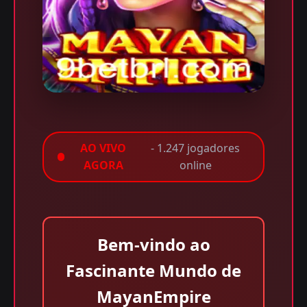
AO VIVO
- 1.247 jogadores
AGORA
online
Bem-vindo ao
Fascinante Mundo de
MayanEmpire