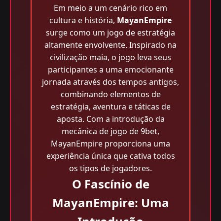
Em meio a um cenário rico em
cultura e história,
MayanEmpire
surge como um jogo de estratégia
altamente envolvente. Inspirado na
civilização maia, o jogo leva seus
participantes a uma emocionante
jornada através dos tempos antigos,
combinando elementos de
estratégia, aventura e táticas de
aposta. Com a introdução da
mecânica de jogo de 9bet,
MayanEmpire proporciona uma
experiência única que cativa todos
os tipos de jogadores.
O Fascínio de
MayanEmpire: Uma