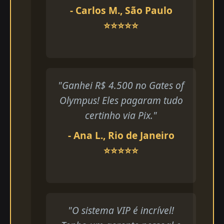
- Carlos M., São Paulo
⭐⭐⭐⭐⭐
"Ganhei R$ 4.500 no Gates of
Olympus! Eles pagaram tudo
certinho via Pix."
- Ana L., Rio de Janeiro
⭐⭐⭐⭐⭐
"O sistema VIP é incrível!