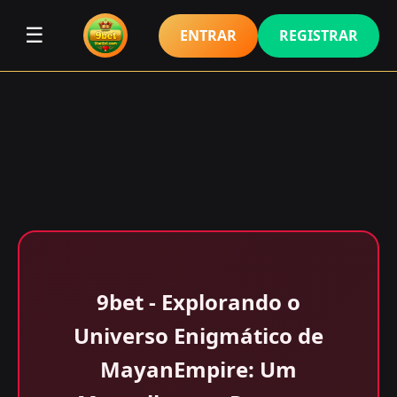
☰
ENTRAR
REGISTRAR
9bet - Explorando o
Universo Enigmático de
MayanEmpire: Um