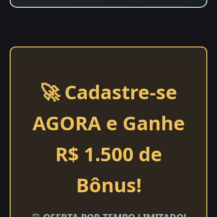
🚀 Cadastre-se
AGORA e Ganhe
R$ 1.500 de
Bônus!