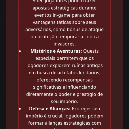
9bet. Jogadores podem fazer
apostas estratégicas durante
eventos in-game para obter
vantagens táticas sobre seus
adversários, como bônus de ataque
ou proteção temporária contra
invasores.
Mistérios e Aventuras:
Quests
especiais permitem que os
jogadores explorem ruínas antigas
em busca de artefatos lendários,
oferecendo recompensas
significativas e influenciando
diretamente o poder e prestígio de
seu império.
Defesa e Alianças:
Proteger seu
império é crucial. Jogadores podem
formar alianças estratégicas com