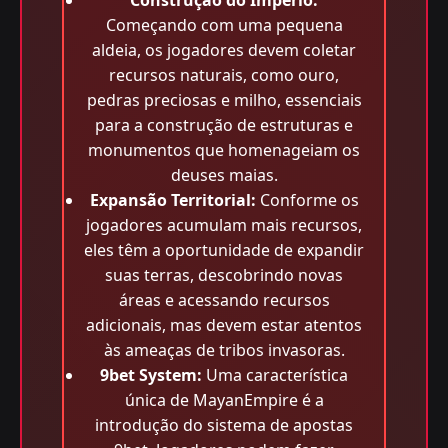
Construção do Império:
Começando com uma pequena
aldeia, os jogadores devem coletar
recursos naturais, como ouro,
pedras preciosas e milho, essenciais
para a construção de estruturas e
monumentos que homenageiam os
deuses maias.
Expansão Territorial:
Conforme os
jogadores acumulam mais recursos,
eles têm a oportunidade de expandir
suas terras, descobrindo novas
áreas e acessando recursos
adicionais, mas devem estar atentos
às ameaças de tribos invasoras.
9bet System:
Uma característica
única de MayanEmpire é a
introdução do sistema de apostas