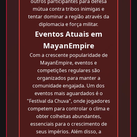
outros participantes para defesa
mútua contra tribos inimigas e
tentar dominar a região através da
diplomacia e força militar.
Eventos Atuais em
MayanEmpire
Com a crescente popularidade de
MayanEmpire, eventos e
competições regulares são
organizados para manter a
comunidade engajada. Um dos
eventos mais aguardados é o
"Festival da Chuva", onde jogadores
competem para controlar o clima e
obter colheitas abundantes,
essenciais para o crescimento de
seus impérios. Além disso, a