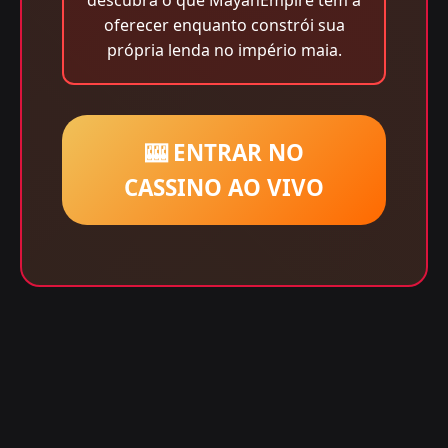
descubra o que MayanEmpire tem a
oferecer enquanto constrói sua
própria lenda no império maia.
🎰 ENTRAR NO
CASSINO AO VIVO