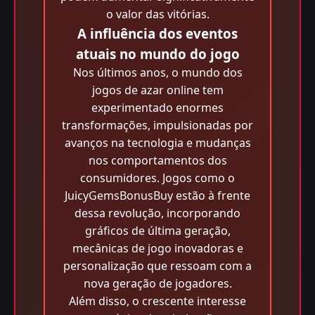
o valor das vitórias.
A influência dos eventos
atuais no mundo do jogo
Nos últimos anos, o mundo dos
jogos de azar online tem
experimentado enormes
transformações, impulsionadas por
avanços na tecnologia e mudanças
nos comportamentos dos
consumidores. Jogos como o
JuicyGemsBonusBuy estão à frente
dessa revolução, incorporando
gráficos de última geração,
mecânicas de jogo inovadoras e
personalização que ressoam com a
nova geração de jogadores.
Além disso, o crescente interesse