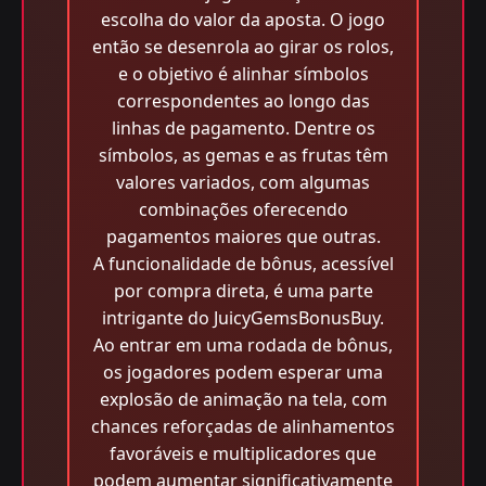
escolha do valor da aposta. O jogo
então se desenrola ao girar os rolos,
e o objetivo é alinhar símbolos
correspondentes ao longo das
linhas de pagamento. Dentre os
símbolos, as gemas e as frutas têm
valores variados, com algumas
combinações oferecendo
pagamentos maiores que outras.
A funcionalidade de bônus, acessível
por compra direta, é uma parte
intrigante do JuicyGemsBonusBuy.
Ao entrar em uma rodada de bônus,
os jogadores podem esperar uma
explosão de animação na tela, com
chances reforçadas de alinhamentos
favoráveis e multiplicadores que
podem aumentar significativamente