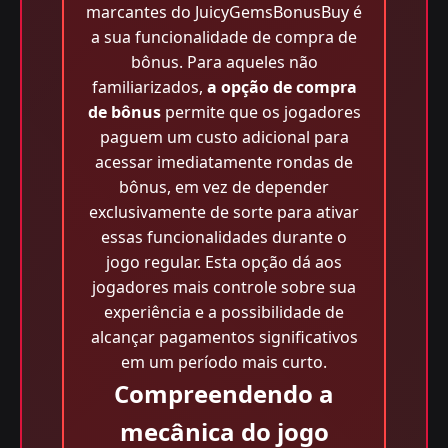
marcantes do JuicyGemsBonusBuy é
a sua funcionalidade de compra de
bônus. Para aqueles não
familiarizados,
a opção de compra
de bônus
permite que os jogadores
paguem um custo adicional para
acessar imediatamente rondas de
bônus, em vez de depender
exclusivamente de sorte para ativar
essas funcionalidades durante o
jogo regular. Esta opção dá aos
jogadores mais controle sobre sua
experiência e a possibilidade de
alcançar pagamentos significativos
em um período mais curto.
Compreendendo a
mecânica do jogo