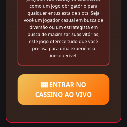
como um jogo obrigatório para
qualquer entusiasta de slots. Seja
você um jogador casual em busca de
diversão ou um estrategista em
busca de maximizar suas vitórias,
este jogo oferece tudo que você
precisa para uma experiência
inesquecível.
🎰 ENTRAR NO
CASSINO AO VIVO