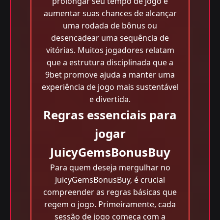
prolongar seu tempo de jogo e
aumentar suas chances de alcançar
uma rodada de bônus ou
desencadear uma sequência de
vitórias. Muitos jogadores relatam
que a estrutura disciplinada que a
9bet promove ajuda a manter uma
experiência de jogo mais sustentável
e divertida.
Regras essenciais para
jogar
JuicyGemsBonusBuy
Para quem deseja mergulhar no
JuicyGemsBonusBuy, é crucial
compreender as regras básicas que
regem o jogo. Primeiramente, cada
sessão de jogo começa com a