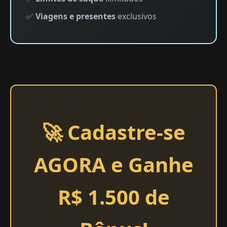
✅
Viagens e presentes
exclusivos
🚀 Cadastre-se
AGORA e Ganhe
R$ 1.500 de