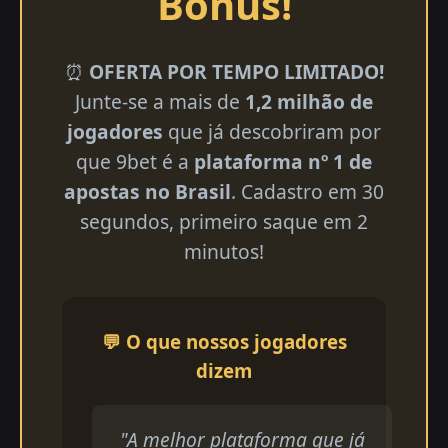
Bônus!
⏰
OFERTA POR TEMPO LIMITADO!
Junte-se a mais de
1,2 milhão de
jogadores
que já descobriram por
que 9bet é a
plataforma nº 1 de
apostas no Brasil
. Cadastro em 30
segundos, primeiro saque em 2
minutos!
💬 O que nossos jogadores
dizem
"A melhor plataforma que já