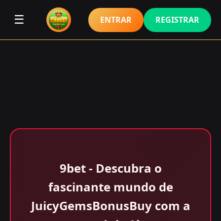
☰
ENTRAR
REGISTRAR
9bet - Descubra o
fascinante mundo de
JuicyGemsBonusBuy com a