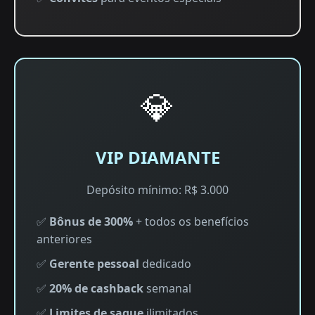
💎
VIP DIAMANTE
Depósito mínimo: R$ 3.000
✅
Bônus de 300%
+ todos os benefícios
anteriores
✅
Gerente pessoal
dedicado
✅
20% de cashback
semanal
✅
Limites de saque
ilimitados