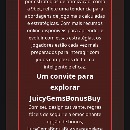
por estratégias de otimização, como
a 9bet, reflete uma tendência para
abordagens de jogo mais calculadas
e estratégicas. Com mais recursos
online disponíveis para aprender e
evoluir com essas estratégias, os
jogadores estão cada vez mais
preparados para interagir com
jogos complexos de forma
inteligente e eficaz.
Um convite para
explorar
JuicyGemsBonusBuy
Com seu design cativante, regras
fáceis de seguir e a emocionante
opção de bônus,
JuicyGemsBonusBuy se estabelece