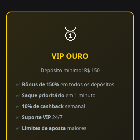
🥇
VIP OURO
Depósito mínimo: R$ 150
✅
Bônus de 150%
em todos os depósitos
✅
Saque prioritário
em 1 minuto
✅
10% de cashback
semanal
✅
Suporte VIP
24/7
✅
Limites de aposta
maiores