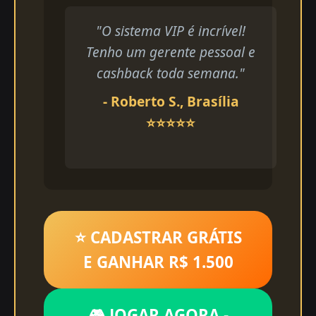
"O sistema VIP é incrível!
Tenho um gerente pessoal e
cashback toda semana."
- Roberto S., Brasília
⭐⭐⭐⭐⭐
⭐ CADASTRAR GRÁTIS
E GANHAR R$ 1.500
🎮 JOGAR AGORA -