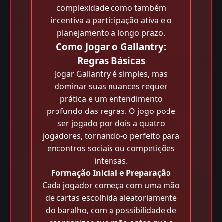
complexidade como também
incentiva a participação ativa e o
planejamento a longo prazo.
Como Jogar o Gallantry:
Regras Básicas
Jogar Gallantry é simples, mas
dominar suas nuances requer
prática e um entendimento
profundo das regras. O jogo pode
ser jogado por dois a quatro
jogadores, tornando-o perfeito para
encontros sociais ou competições
intensas.
Formação Inicial e Preparação
Cada jogador começa com uma mão
de cartas escolhida aleatoriamente
do baralho, com a possibilidade de