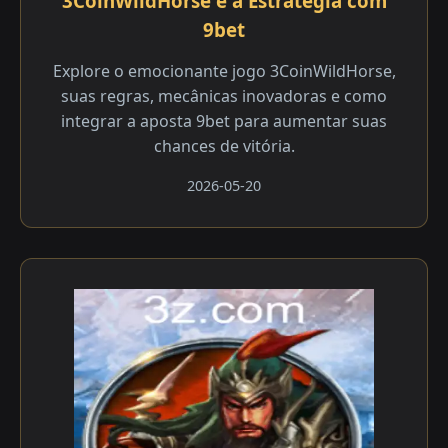
3CoinWildHorse e a Estratégia com
9bet
Explore o emocionante jogo 3CoinWildHorse,
suas regras, mecânicas inovadoras e como
integrar a aposta 9bet para aumentar suas
chances de vitória.
2026-05-20