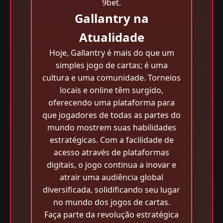
9bet.
Gallantry na
Atualidade
Hoje, Gallantry é mais do que um
simples jogo de cartas; é uma
cultura e uma comunidade. Torneios
locais e online têm surgido,
oferecendo uma plataforma para
que jogadores de todas as partes do
mundo mostrem suas habilidades
estratégicas. Com a facilidade de
acesso através de plataformas
digitais, o jogo continua a inovar e
atrair uma audiência global
diversificada, solidificando seu lugar
no mundo dos jogos de cartas.
Faça parte da revolução estratégica