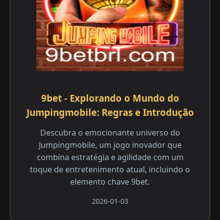
9bet - Explorando o Mundo do
Jumpingmobile: Regras e Introdução
Descubra o emocionante universo do
Jumpingmobile, um jogo inovador que
combina estratégia e agilidade com um
toque de entretenimento atual, incluindo o
elemento chave 9bet.
2026-01-03