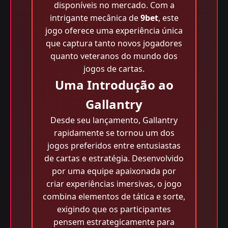
disponíveis no mercado. Com a
intrigante mecânica de
9bet
, este
jogo oferece uma experiência única
que captura tanto novos jogadores
quanto veteranos do mundo dos
jogos de cartas.
Uma Introdução ao
Gallantry
Desde seu lançamento, Gallantry
rapidamente se tornou um dos
jogos preferidos entre entusiastas
de cartas e estratégia. Desenvolvido
por uma equipe apaixonada por
criar experiências imersivas, o jogo
combina elementos de tática e sorte,
exigindo que os participantes
pensem estrategicamente para