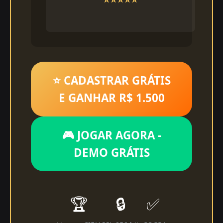
⭐ CADASTRAR GRÁTIS
E GANHAR R$ 1.500
🎮 JOGAR AGORA -
DEMO GRÁTIS
🏆
🔒
✅