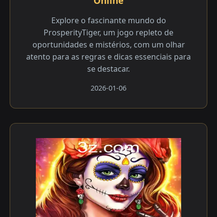
Online
Explore o fascinante mundo do
ProsperityTiger, um jogo repleto de
oportunidades e mistérios, com um olhar
atento para as regras e dicas essenciais para
se destacar.
2026-01-06