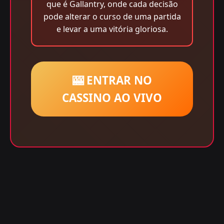
que é Gallantry, onde cada decisão
pode alterar o curso de uma partida
e levar a uma vitória gloriosa.
🎰 ENTRAR NO
CASSINO AO VIVO