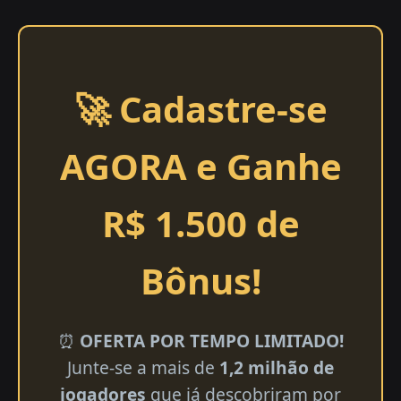
🚀 Cadastre-se
AGORA e Ganhe
R$ 1.500 de
Bônus!
⏰
OFERTA POR TEMPO LIMITADO!
Junte-se a mais de
1,2 milhão de
jogadores
que já descobriram por