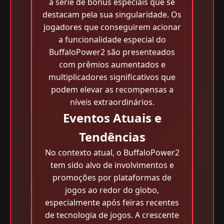
a série de bônus especiais que se
destacam pela sua singularidade. Os
jogadores que conseguirem acionar
a funcionalidade especial do
BuffaloPower2 são presenteados
com prêmios aumentados e
multiplicadores significativos que
podem elevar as recompensas a
níveis extraordinários.
Eventos Atuais e
Tendências
No contexto atual, o BuffaloPower2
tem sido alvo de involvimentos e
promoções por plataformas de
jogos ao redor do globo,
especialmente após feiras recentes
de tecnologia de jogos. A crescente