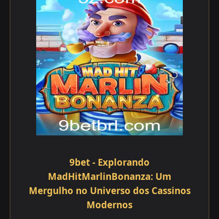
9bet - Explorando
MadHitMarlinBonanza: Um
Mergulho no Universo dos Cassinos
Modernos