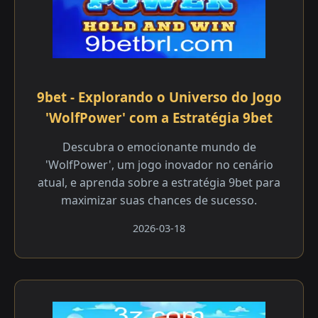
9bet - Explorando o Universo do Jogo
'WolfPower' com a Estratégia 9bet
Descubra o emocionante mundo de
'WolfPower', um jogo inovador no cenário
atual, e aprenda sobre a estratégia 9bet para
maximizar suas chances de sucesso.
2026-03-18