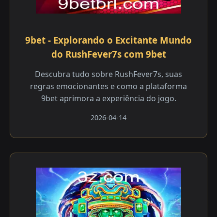
9bet - Explorando o Excitante Mundo
do RushFever7s com 9bet
Descubra tudo sobre RushFever7s, suas
regras emocionantes e como a plataforma
9bet aprimora a experiência do jogo.
2026-04-14