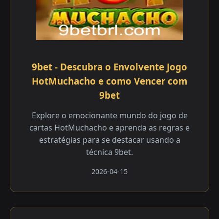
9bet - Descubra o Envolvente Jogo
HotMuchacho e como Vencer com
9bet
Explore o emocionante mundo do jogo de
cartas HotMuchacho e aprenda as regras e
estratégias para se destacar usando a
técnica 9bet.
2026-04-15