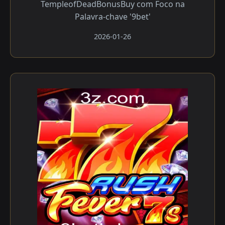
TempleofDeadBonusBuy com Foco na
Palavra-chave '9bet'
2026-01-26