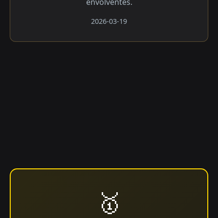
envolventes.
2026-03-19
🥇