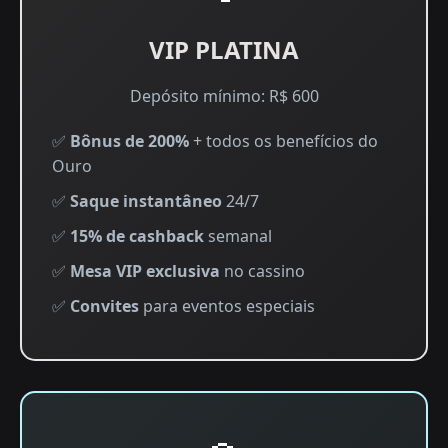
VIP PLATINA
Depósito mínimo: R$ 600
✅
Bônus de 200%
+ todos os benefícios do
Ouro
✅
Saque instantâneo
24/7
✅
15% de cashback
semanal
✅
Mesa VIP exclusiva
no cassino
✅
Convites
para eventos especiais