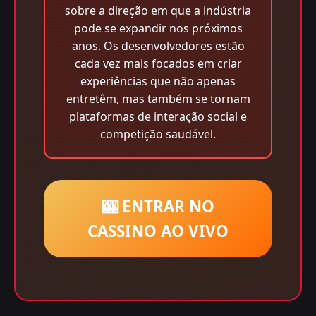
sobre a direção em que a indústria
pode se expandir nos próximos
anos. Os desenvolvedores estão
cada vez mais focados em criar
experiências que não apenas
entretêm, mas também se tornam
plataformas de interação social e
competição saudável.
🎰 ENTRAR NO
CASSINO AO VIVO