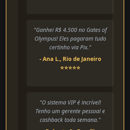
"Ganhei R$ 4.500 no Gates of
Olympus! Eles pagaram tudo
certinho via Pix."
- Ana L., Rio de Janeiro
⭐⭐⭐⭐⭐
"O sistema VIP é incrível!
Tenho um gerente pessoal e
cashback toda semana."