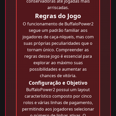
conservadoras até jogadas mais
arriscadas.
Regras do Jogo
O funcionamento de BuffaloPower2
segue um padrão familiar aos
jogadores de caça-níqueis, mas com
suas próprias peculiaridades que o
tornam único. Compreender as
regras desse jogo é essencial para
explorar ao máximo suas
possibilidades e aumentar as
chances de vitória.
Configuração e Objetivo
BuffaloPower2 possui um layout
característico composto por cinco
rolos e várias linhas de pagamento,
permitindo aos jogadores selecionar
o número de linhas ativas. O